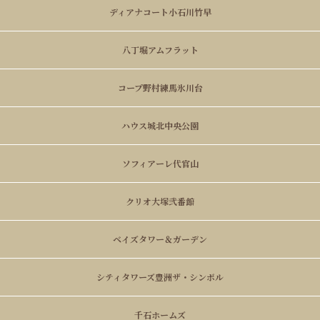
ディアナコート小石川竹早
八丁堀アムフラット
コープ野村練馬氷川台
ハウス城北中央公園
ソフィアーレ代官山
クリオ大塚弐番館
ベイズタワー＆ガーデン
シティタワーズ豊洲ザ・シンボル
千石ホームズ