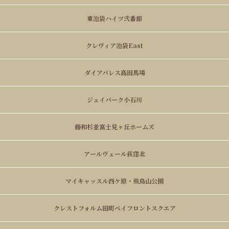
東池袋ハイツ弐番館
クレヴィア池袋East
ダイアパレス高田馬場
ジェイパーク小石川
藤和杉並富士見ヶ丘ホームズ
アールヴェール荻窪北
マイキャッスル西ケ原・飛鳥山公園
クレストフォルム田町ベイフロントスクエア