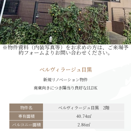
※物件資料（内装写真等）をお求めの方は、ご来場予
約フォームよりお問い合わせください。
ベルヴィラージュ目黒
新規リノベーション物件
南東向きにつき陽当り良好な1LDK
物件名
ベルヴィラージュ目黒 2階
専有面積
40.74㎡
バルコニー面積
2.86㎡