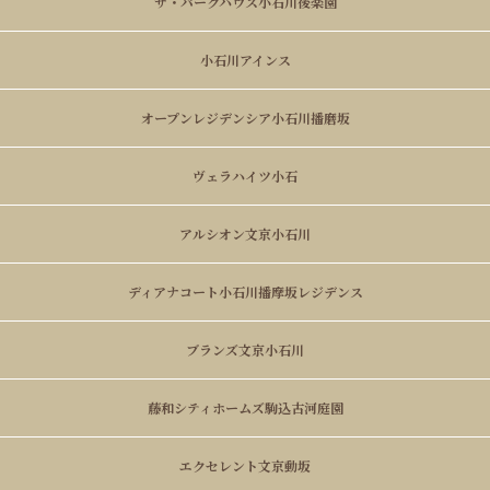
ザ・パークハウス小石川後楽園
小石川アインス
オープンレジデンシア小石川播磨坂
ヴェラハイツ小石
アルシオン文京小石川
ディアナコート小石川播摩坂レジデンス
ブランズ文京小石川
藤和シティホームズ駒込古河庭園
エクセレント文京動坂