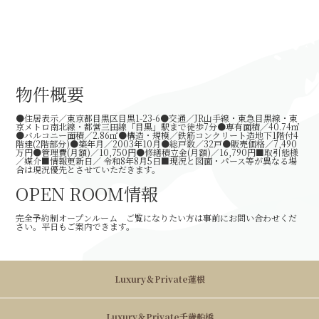
物件概要
●住居表示／東京都目黒区目黒1-23-6●交通／JR山手線・東急目黒線・東
京メトロ南北線・都営三田線「目黒」駅まで徒歩7分●専有面積／40.74㎡
●バルコニー面積／2.86㎡●構造・規模／鉄筋コンクリート造地下1階付4
階建(2階部分)●築年月／2003年10月●総戸数／32戸●販売価格／7,490
万円●管理費(月額)／10,750円●修繕積立金(月額)／16,790円■取引態様
／媒介■情報更新日／
令和8年8月5日
■現況と図面・パース等が異なる場
合は現況優先とさせていただきます。
OPEN ROOM情報
完全予約制オープンルーム ご覧になりたい方は事前にお問い合わせくだ
さい。平日もご案内できます。
Luxury＆Private蓮根
Luxury＆Private千歳船橋