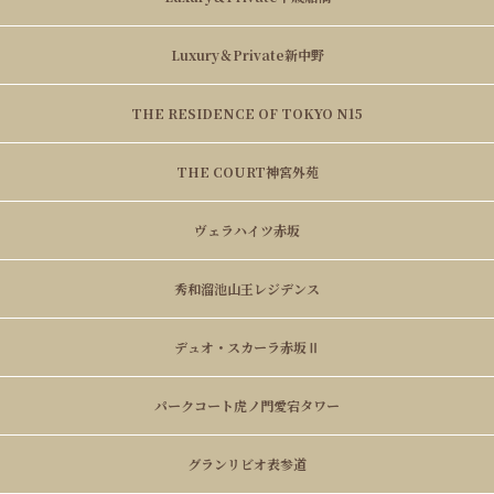
Luxury＆Private新中野
THE RESIDENCE OF TOKYO N15
THE COURT神宮外苑
ヴェラハイツ赤坂
秀和溜池山王レジデンス
デュオ・スカーラ赤坂Ⅱ
パークコート虎ノ門愛宕タワー
グランリビオ表参道