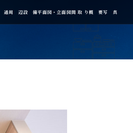
 通
周 辺
設 備
平面図・立面図
間 取 り
概 要
写 真