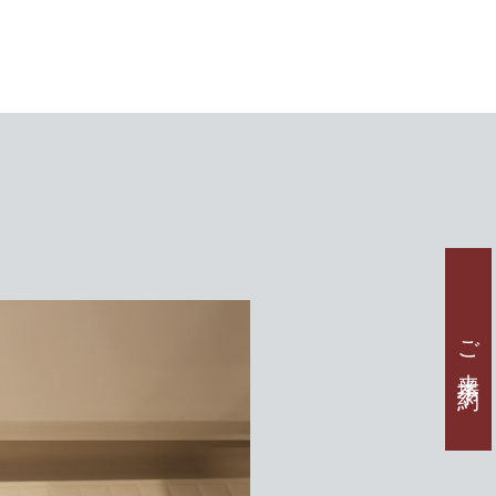
ご 来 場 予 約