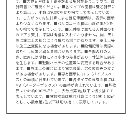
す。■方位記号は若干誤差がある場合がありますので、設
計図書でご確認ください。■各タイプの面積は壁芯計算に
より算出し、小数点第3位を切り捨てして表示していま
す。したがって内法計算による登記簿面積は、表示の面積
より少なくなります。■バルコニー面積は小数点第3位を
切り捨てて表示しています。■天井高は主たる天井面のも
ので下り天井、梁型は考慮に入れておりません。尚、天井
高は施工上の都合により異なる場合があります。※仕上等
は施工上変更になる場合があります。■設備記号は実際の
取り付け位置と異なる場合があります。■各階の柱の太
さ、壁厚には階数により多少の差異があり、寸法等に誤差
を生じます。■避難ハッチの位置等は変更する場合があり
ます。■施工上の都合により電気設備、梁の位置等の変更
がある場合があります。■専有面積にはPS（パイプスペー
ス）の面積が含まれています。■各タイプの専有面積には
MB（メーターボックス）の面積が含まれています。■坪換
算は1㎡=約0.3025坪とし、少数点第3位以下は切り捨てて
表示しています。■帖数換算は壁芯計算により1帖=1.62㎡
とし、小数点第2位以下は切り捨てて表示しています。