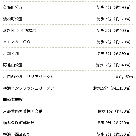
久保町公園
徒歩 4分（約290m）
浜松町公園
徒歩 4分（約320m）
JOY FIT２４西横浜
徒歩 5分（約400m）
ＶＩＶＡ ＧＯＬＦ
徒歩 7分（約520m）
戸部公園
徒歩 8分（約590m）
野毛山公園
徒歩12分（約940m）
川口西公園（リリアパーク）
約1,160m
横浜イングリッシュガーデン
徒歩15分（約1,150m）
■公共施設
戸部警察署藤棚町交番
徒歩 1分（約 30m）
横浜久保町郵便局
徒歩 3分（約230m）
横浜市西区役所
徒歩 7分（約530m）