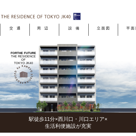
交 通
周 辺
設 備
立 面 図
平 面
FOR
THE FUTURE
THE RESIDENCE
OF
TOKYO JK40
駅徒歩11分×西川口・川口エリア×
生活利便施設が充実